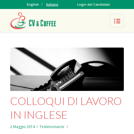
English
Italiano
Login del Candidato
COLLOQUI DI LAVORO
IN INGLESE
2 Maggio 2014
in
/
,
Testimonianze
/