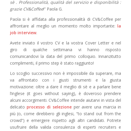
sè . Professionalità, qualità del servizio e disponibilità
:
grazie CV&Coffee
!” Paola G.
Paola si è affidata alla professionalità di CV&Coffee per
affrontare al meglio un momento molto importante:
la
job interview
.
Avete inviato il vostro CV e la vostra Cover Letter e nel
giro di qualche settimana vi hanno risposto
comunicandovi la data del primo colloquio. Innanzitutto
complimenti, il primo step è stato raggiunto!
Lo scoglio successivo non è impossibile da superare, ma
va affrontato con i giusti strumenti e la giusta
motivazione: oltre a dare il meglio di sè e a parlare bene
l’inglese (it goes without saying), è doveroso prendere
alcuni accorgimenti. CV&Coffee intende aiutarvi in vista del
delicato
processo di selezione
per avere una marcia in
più (o, come direbbero gli inglesi, “to stand out from the
crowd”) e emergere rispetto agli altri candidati. Potrete
usufruire della valida consulenza di esperti recruiters e