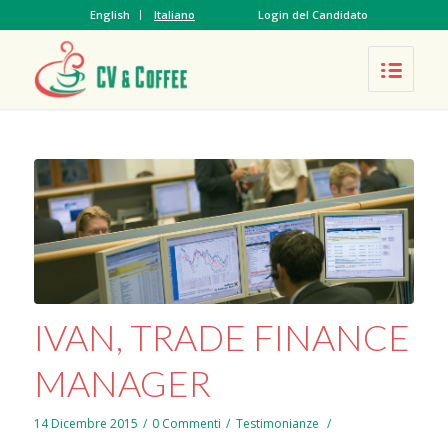
English
Italiano
Login del Candidato
IVAN, TRADE FINANCE
MANAGER
14 Dicembre 2015
/
0 Commenti
in
/
,
Testimonianze
/