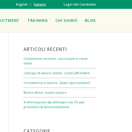
English
Italiano
Login del Candidato
RUITMENT
TRAINING
CHI SIAMO
BLOG
ARTICOLI RECENTI
Consulenze vincenti: curriculum e cover
letter
Colloqui di lavoro online: come affrontarli.
Coronavirus e Lavoro. Quali ripercussioni?
Nuovo Anno: nuovo Lavoro
4 informazioni da eliminare nel CV per
prevenire la discriminazione.
CATEGORIE