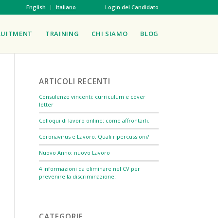
English
Italiano
Login del Candidato
RUITMENT
TRAINING
CHI SIAMO
BLOG
ARTICOLI RECENTI
Consulenze vincenti: curriculum e cover
letter
Colloqui di lavoro online: come affrontarli.
Coronavirus e Lavoro. Quali ripercussioni?
Nuovo Anno: nuovo Lavoro
4 informazioni da eliminare nel CV per
prevenire la discriminazione.
CATEGORIE