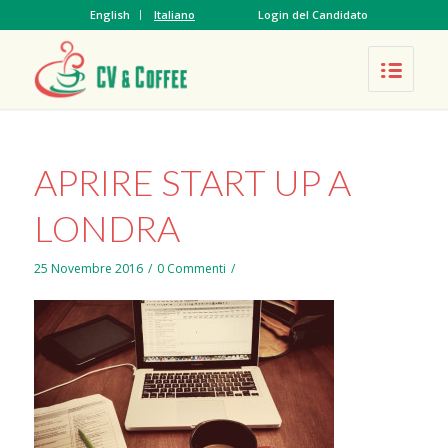
English
Italiano
Login del Candidato
APRIRE START UP A
LONDRA
25 Novembre 2016
/
0 Commenti
/