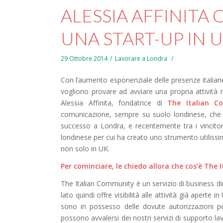
ALESSIA AFFINITA 
UNA START-UP IN 
29 Ottobre 2014
in
/
,
Lavorare a Londra
/
Con l’aumento esponenziale delle presenze italian
vogliono provare ad avviare una propria attività
Alessia Affinita, fondatrice di
The Italian C
comunicazione, sempre su suolo londinese, che ci
successo a Londra, e recentemente tra i vincitor
londinese per cui ha creato uno strumento utilissim
non solo in UK.
Per cominciare, le chiedo allora che cos
’è
The I
The Italian Community è un servizio di
business di
lato quindi offre visibilità alle attività già aperte 
sono in possesso delle dovute autorizzazioni per 
possono avvalersi dei nostri servizi di supporto l