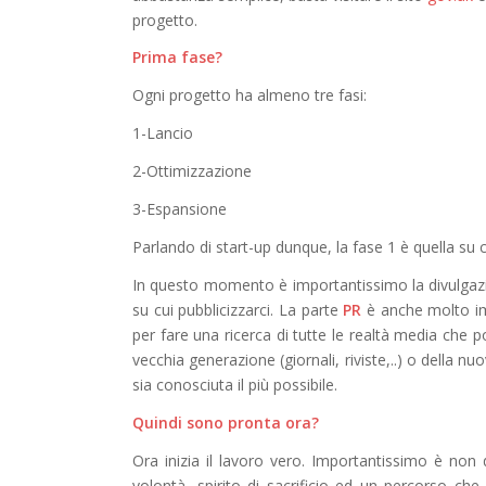
progetto.
Prima fase?
Ogni progetto ha almeno tre fasi:
1-Lancio
2-Ottimizzazione
3-Espansione
Parlando di start-up dunque, la fase 1 è quella su
In questo momento è importantissimo la divulgazio
su cui pubblicizzarci. La parte
PR
è anche molto i
per fare una ricerca di tutte le realtà media che 
vecchia generazione (giornali, riviste,..) o della 
sia conosciuta il più possibile.
Quindi sono pronta ora?
Ora inizia il lavoro vero. Importantissimo è non 
volontà, spirito di sacrificio ed un percorso che,