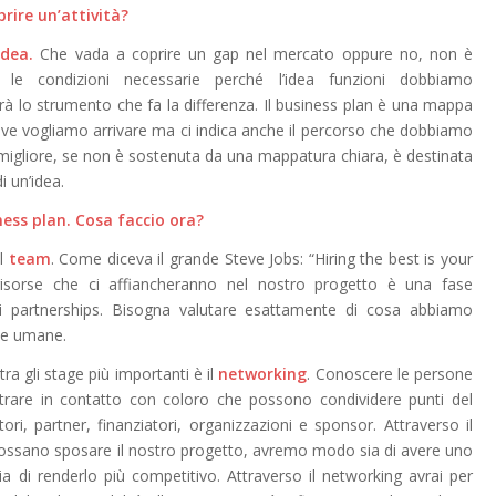
prire un
’
attivit
à
?
idea.
Che vada a coprire un gap nel mercato oppure no, non è
le condizioni necessarie perché l’idea funzioni dobbiamo
à lo strumento che fa la differenza. Il business plan è una mappa
ove vogliamo arrivare ma ci indica anche il percorso che dobbiamo
ea migliore, se non è sostenuta da una mappatura chiara, è destinata
i un’idea.
ss plan. Cosa faccio ora?
el
team
. Come diceva il grande Steve Jobs: “
Hiring the best is your
 risorse che ci affiancheranno nel nostro progetto è una fase
di partnerships. Bisogna valutare esattamente di cosa abbiamo
rse umane.
a gli stage più importanti è il
networking
. Conoscere le persone
rare in contatto con coloro che possono condividere punti del
ori, partner, finanziatori, organizzazioni e sponsor. Attraverso il
 possano sposare il nostro progetto, avremo modo sia di avere uno
ia di renderlo più competitivo. Attraverso il networking avrai per