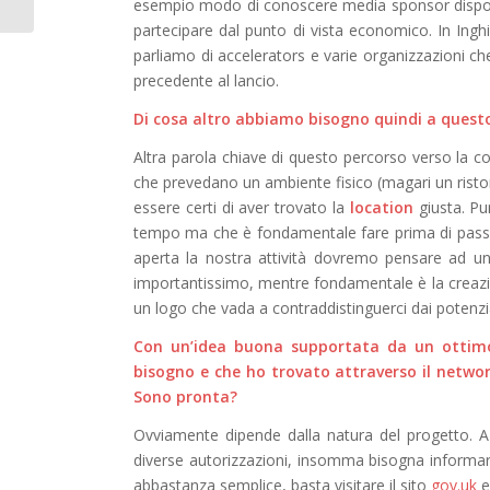
esempio modo di conoscere media sponsor disponibili
partecipare dal punto di vista economico. In Inghi
parliamo di accelerators e varie organizzazioni che
precedente al lancio.
Di cosa altro abbiamo bisogno quindi a quest
Altra parola chiave di questo percorso verso la con
che prevedano un ambiente fisico (magari un ristora
essere certi di aver trovato la
location
giusta. P
tempo ma che è fondamentale fare prima di passa
aperta la nostra attività dovremo pensare ad u
importantissimo, mentre fondamentale è la creaz
un logo che vada a contraddistinguerci dai potenzi
Con un
’
idea buona supportata da un ottimo 
bisogno e che ho trovato attraverso il netwo
Sono pronta?
Ovviamente dipende dalla natura del progetto. A
diverse autorizzazioni, insomma bisogna informar
abbastanza semplice, basta visitare il sito
gov.uk
e