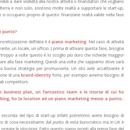
 a dare visibilità alla nostra attività o finanziatori che vogliano
lterra e non solo, esistono molte realtà a supportare le start-up,
 si occupano proprio di questo: finanziarie realtà valide nella fase
o punto?
cretizzazione dell’idea è il
piano marketing
. Nel caso di attività
nte, un locale, un ufficio..) prima di attivare questa fase, bisogna
urtroppo a volte questo è lo scoglio più duro che richiede maggior
re alla fase marketing. Quindi una volta che sappiamo dove sarà
na buona strategia per promuoverla. Un sito web accattivante è
ione di una
brand-identity
forte, per esempio avremo bisogno di
ali competitors.
business plan, un fantastico team e le risorse di cui ho
rking, ho la location ed un piano marketing messo a punto..
 seconda del tipo di start-up infatti potremmo avere bisogno di
si di cosa necessitiamo dal punto di vista burocratico ma in UK è
 seguire le istruzioni. Fatto questo siamo pronti alla prima fase del