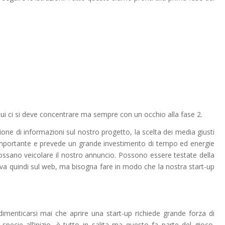
 cui ci si deve concentrare ma sempre con un occhio alla fase 2.
ne di informazioni sul nostro progetto, la scelta dei media giusti
mportante e prevede un grande investimento di tempo ed energie
possano veicolare il nostro annuncio. Possono essere testate della
nuova quindi sul web, ma bisogna fare in modo che la nostra start-up
dimenticarsi mai che aprire una start-up richiede grande forza di
 specie all’inizio, è tutto in salita ma questo fa parte del gioco.