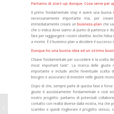
Parliamo di start-up dunque. Cosa serve per a
Il primo fondamentale step è avere una buona
necessariamente importante ma, per creare 
immediatamente creare un
business-plan
che sar
che ci indica dove siamo al punto di partenza e d
fare per raggiungere i nostri obiettivi. Anche l’id
a morire. È il business-plan a decidere il successo d
Dunque ho una buona idea ed un ottimo busine
Chiave fondamentale per succedere è la scelta d
most important task
”
. La ricerca delle giuste
importante e include anche l’eventuale scelta 
bisogno e assicurarci di investire nelle giuste riso
Dopo di che, sempre parte di questa fase e forse tr
giuste è assolutamente fondamentale e cioè ent
nostro progetto: parliamo di potenziali collaborat
contatto con realtà diverse dalla nostra, ma che
Simona: Drug Safety
scambio e quindi migliorare il progetto stesso, s
Coordinator