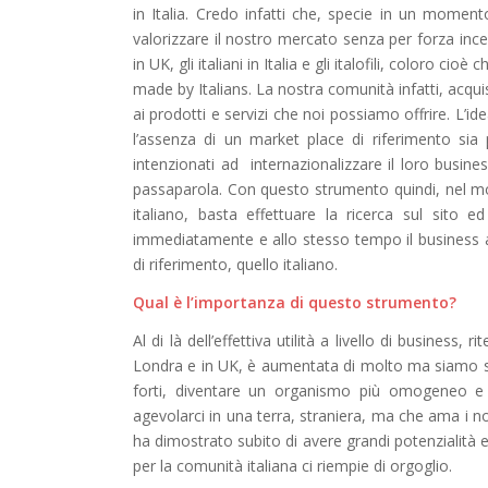
in Italia. Credo infatti che, specie in un momen
valorizzare il nostro mercato senza per forza incent
in UK, gli italiani in Italia e gli
italofili
, coloro cioè c
made by Italians.
La nostra comunità infatti, acqu
ai prodotti e servizi che noi possiamo offrire. L’i
l’assenza di un market place di riferimento sia
intenzionati ad internazionalizzare il loro busines
passaparola. Con questo strumento quindi, nel mo
italiano, basta effettuare la ricerca sul sito e
immediatamente e allo stesso tempo il business alla
di riferimento, quello italiano.
Qual
è
l
’
importanza di questo strumento?
Al di là dell’effettiva utilità a livello di business, 
Londra e in UK, è aumentata di molto ma siamo s
forti, diventare un organismo più omogeneo e 
agevolarci in una terra, straniera, ma che ama i no
ha dimostrato subito di avere grandi potenzialità e
per la comunità italiana ci riempie di orgoglio.