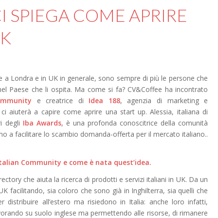
CI SPIEGA COME APRIRE
UK
e a Londra e in UK in generale, sono sempre di più le persone che
 nel Paese che li ospita. Ma come si fa? CV&Coffee ha incontrato
ommunity
e creatrice di
Idea 188
, agenzia di marketing e
 aiuterà a capire come aprire una start up. Alessia, italiana di
i degli
Iba Awards
, è una profonda conoscitrice della comunità
o a facilitare lo scambio domanda-offerta per il mercato italiano..
talian Community e come
è
nata quest
’
idea.
rectory
che aiuta la ricerca di prodotti e servizi italiani in UK. Da un
in UK facilitando, sia coloro che sono già in Inghilterra, sia quelli che
distribuire all’estero ma risiedono in Italia: anche loro infatti,
avorando su suolo inglese ma permettendo alle risorse, di rimanere