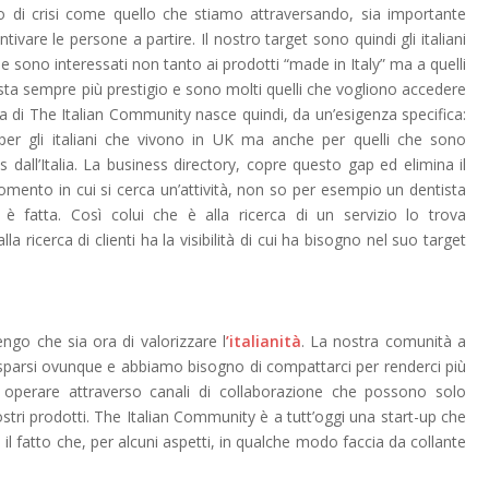
to di crisi come quello che stiamo attraversando, sia importante
ivare le persone a partire. Il nostro target sono quindi gli italiani
he sono interessati non tanto ai prodotti “made in Italy” ma a quelli
ista sempre più prestigio e sono molti quelli che vogliono accedere
dea di The Italian Community nasce quindi, da un’esigenza specifica:
 per gli italiani che vivono in UK ma anche per quelli che sono
s dall’Italia. La business directory, copre questo gap ed elimina il
mento in cui si cerca un’attività, non so per esempio un dentista
d è fatta. Così colui che è alla ricerca di un servizio lo trova
 ricerca di clienti ha la visibilità di cui ha bisogno nel suo target
ritengo che sia ora di valorizzare l
’
italianit
à
. La nostra comunità a
parsi ovunque e abbiamo bisogno di compattarci per renderci più
operare attraverso canali di collaborazione che possono solo
stri prodotti. The Italian Community è a tutt’oggi una start-up che
 il fatto che, per alcuni aspetti, in qualche modo faccia da collante