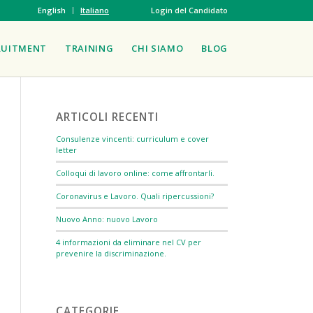
English
Italiano
Login del Candidato
RUITMENT
TRAINING
CHI SIAMO
BLOG
ARTICOLI RECENTI
Consulenze vincenti: curriculum e cover
letter
Colloqui di lavoro online: come affrontarli.
Coronavirus e Lavoro. Quali ripercussioni?
Nuovo Anno: nuovo Lavoro
4 informazioni da eliminare nel CV per
prevenire la discriminazione.
CATEGORIE